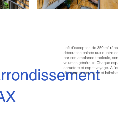
Loft d’exception de 350 m² répa
décoration chinée aux quatre co
par son ambiance tropicale, son 
volumes généreux. Chaque espac
caractère et esprit voyage. À l’
Arrondissement
d’un cadre verdoyant et intimist
AX