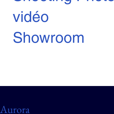
vidéo
Showroom
Aurora