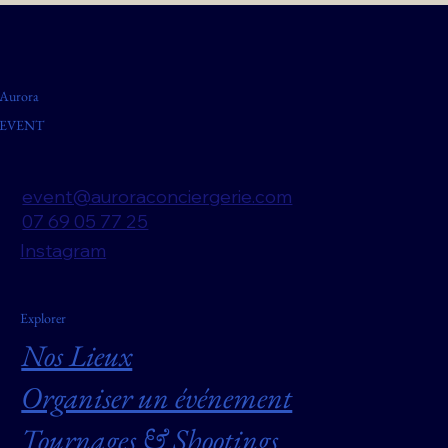
Aurora
EVENT
event@auroraconciergerie.com
07 69 05 77 25
Instagram
Explorer
Nos Lieux
Organiser un événement
Tournages & Shootings