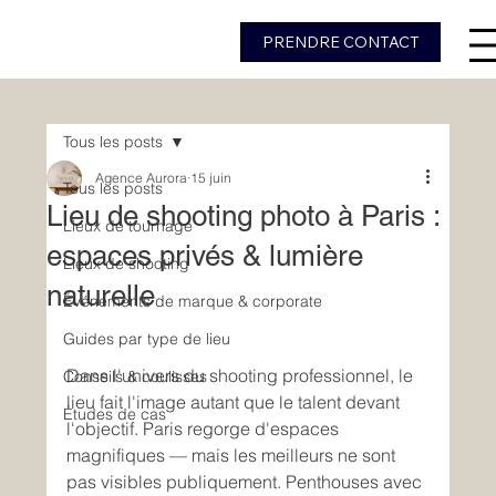
PRENDRE CONTACT
Tous les posts
Agence Aurora
15 juin
Tous les posts
Lieu de shooting photo à Paris :
Lieux de tournage
espaces privés & lumière
Lieux de shooting
naturelle
Événements de marque & corporate
Guides par type de lieu
Dans l'univers du shooting professionnel, le 
Conseils & coulisses
lieu fait l'image autant que le talent devant 
Études de cas
l'objectif. Paris regorge d'espaces 
magnifiques — mais les meilleurs ne sont 
pas visibles publiquement. Penthouses avec 