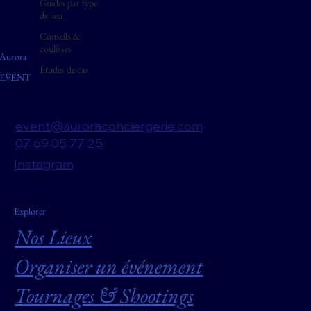
Guides par type
de lieu
Conseils &
coulisses
Aurora
Études de cas
EVENT
event@auroraconciergerie.com
07 69 05 77 25
Instagram
Explorer
Nos Lieux
Organiser un événement
Tournages & Shootings