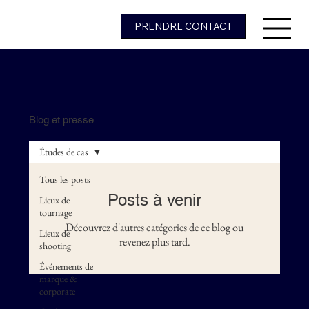
PRENDRE CONTACT
Blog et presse
Études de cas
Tous les posts
Posts à venir
Lieux de
tournage
Découvrez d'autres catégories de ce blog ou
Lieux de
revenez plus tard.
shooting
Événements de
marque &
corporate